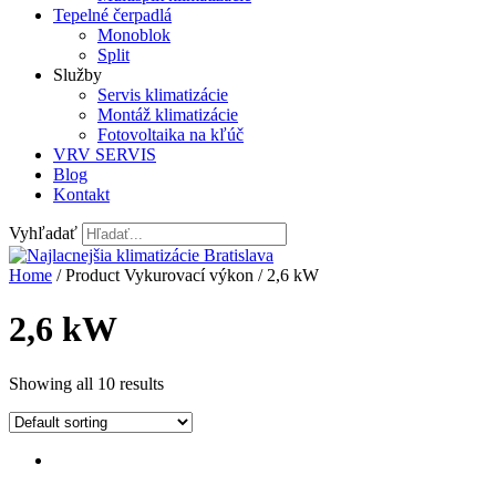
Tepelné čerpadlá
Monoblok
Split
Služby
Servis klimatizácie
Montáž klimatizácie
Fotovoltaika na kľúč
VRV SERVIS
Blog
Kontakt
Vyhľadať
Home
/ Product Vykurovací výkon / 2,6 kW
2,6 kW
Showing all 10 results