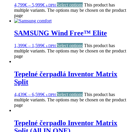
4,799
€
–
5,999
€
Select options
This product has
s DPH
multiple variants. The options may be chosen on the product
page
SAMSUNG Wind Free™ Elite
1,399
€
–
1,599
€
Select options
This product has
s DPH
multiple variants. The options may be chosen on the product
page
Tepelné čerpadlá Inventor Matrix
Split
4,439
€
–
6,599
€
Select options
This product has
s DPH
multiple variants. The options may be chosen on the product
page
Tepelné čerpadlo Inventor Matrix
Split (All IN ONE)