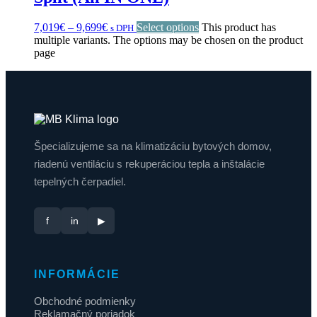
7,019
€
–
9,699
€
Select options
This product has
s DPH
multiple variants. The options may be chosen on the product
page
Špecializujeme sa na klimatizáciu bytových domov,
riadenú ventiláciu s rekuperáciou tepla a inštalácie
tepelných čerpadiel.
f
in
▶
INFORMÁCIE
Obchodné podmienky
Reklamačný poriadok