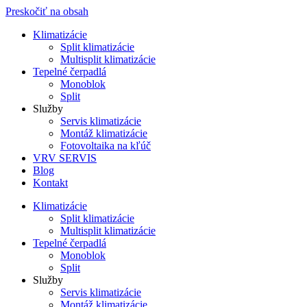
Preskočiť na obsah
Klimatizácie
Split klimatizácie
Multisplit klimatizácie
Tepelné čerpadlá
Monoblok
Split
Služby
Servis klimatizácie
Montáž klimatizácie
Fotovoltaika na kľúč
VRV SERVIS
Blog
Kontakt
Klimatizácie
Split klimatizácie
Multisplit klimatizácie
Tepelné čerpadlá
Monoblok
Split
Služby
Servis klimatizácie
Montáž klimatizácie