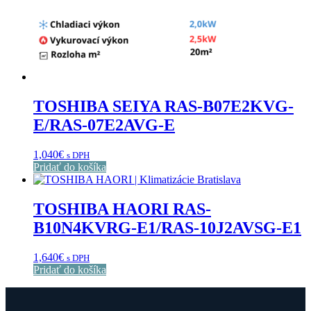
TOSHIBA SEIYA RAS-B07E2KVG-
E/RAS-07E2AVG-E
1,040
€
s DPH
Pridať do košíka
TOSHIBA HAORI RAS-
B10N4KVRG-E1/RAS-10J2AVSG-E1
1,640
€
s DPH
Pridať do košíka