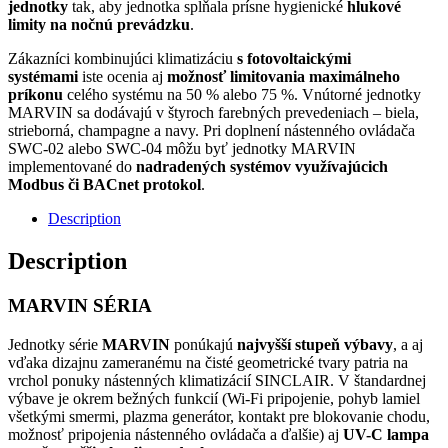
jednotky
tak, aby jednotka spĺňala prísne hygienické
hlukové
limity na nočnú prevádzku
.
Zákazníci kombinujúci klimatizáciu
s fotovoltaickými
systémami
iste ocenia aj
možnosť limitovania maximálneho
príkonu
celého systému na 50 % alebo 75 %. Vnútorné jednotky
MARVIN sa dodávajú v štyroch farebných prevedeniach – biela,
strieborná, champagne a navy. Pri doplnení nástenného ovládača
SWC-02 alebo SWC-04 môžu byť jednotky MARVIN
implementované do
nadradených systémov využívajúcich
Modbus či BACnet protokol
.
Description
Description
MARVIN SÉRIA
Jednotky série
MARVIN
ponúkajú
najvyšší stupeň výbavy
, a aj
vďaka dizajnu zameranému na čisté geometrické tvary patria na
vrchol ponuky nástenných klimatizácií SINCLAIR. V štandardnej
výbave je okrem bežných funkcií (Wi-Fi pripojenie, pohyb lamiel
všetkými smermi, plazma generátor, kontakt pre blokovanie chodu,
možnosť pripojenia nástenného ovládača a ďalšie) aj
UV-C lampa