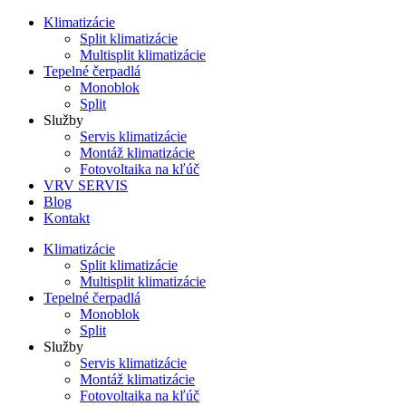
Preskočiť
Klimatizácie
na
Split klimatizácie
obsah
Multisplit klimatizácie
Tepelné čerpadlá
Monoblok
Split
Služby
Servis klimatizácie
Montáž klimatizácie
Fotovoltaika na kľúč
VRV SERVIS
Blog
Kontakt
Klimatizácie
Split klimatizácie
Multisplit klimatizácie
Tepelné čerpadlá
Monoblok
Split
Služby
Servis klimatizácie
Montáž klimatizácie
Fotovoltaika na kľúč