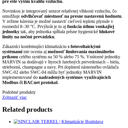
pre ešte vyššiu kvalitu vzduchu
.
Novinkou je integrovaný senzor relatívnej vlhkosti vzduchu, čo
umožňuje
odvlhčovať miestnosť na presne nastavenú hodnotu
.
V režime kúrenia je možné nastaviť cieľovú teplotu plynule v
rozmedzí 8–30 °C. Prvýkrát je tu aj
funkcia útlmu vonkajšej
jednotky
tak, aby jednotka spĺňala prísne hygienické
hlukové
limity na nočnú prevádzku
.
Zákazníci kombinujúci klimatizáciu
s fotovoltaickými
systémami
iste ocenia aj
možnosť limitovania maximálneho
príkonu
celého systému na 50 % alebo 75 %. Vnútorné jednotky
MARVIN sa dodávajú v štyroch farebných prevedeniach – biela,
strieborná, champagne a navy. Pri doplnení nástenného ovládača
SWC-02 alebo SWC-04 môžu byť jednotky MARVIN
implementované do
nadradených systémov využívajúcich
Modbus či BACnet protokol
.
Podobné produkty
Zobraziť viac
Related products