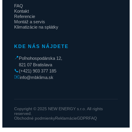
FAQ
Kontakt
Referencie
Montáž a servis
Klimatizácie na splátky
KDE NÁS NÁJDETE
📍
Poľnohospodárska 12,
821 07 Bratislava
📞
(+421) 903 377 185
✉️
info@mbklima.sk
Copyright © 2025 NEW ENERGY s.r.o. All rights
reserved.
Obchodné podmienky
Reklamácie
GDPR
FAQ