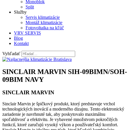
Monoblok
Split
Služby
Servis klimatizácie
Montáž klimatizácie
Fotovoltaika na kľúč
VRV SERVIS
Blog
Kontakt
Vyhľadať
SINCLAIR MARVIN SIH-09BIMN/SOH-
09BIM NAVY
SINCLAIR MARVIN
Sinclair Marvin je špičkový produkt, ktorý predstavuje vrchol
technologických inovácií a moderného dizajnu. Tento elektronický
zariadenie je navrhnuté tak, aby poskytovalo maximálnu
spoľahlivosť a efektivitu. Je vybavené množstvom pokročilých
funkcií, ktoré zaručujú vysoký výkon a používateľský komfort.
Sinclair Marvin je ideálny pre tých, ktorí hľadajú kombináciu