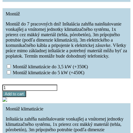
Montáž
Montáž do 7 pracovných dní! Inštalácia zahŕňa nainštalovanie
vonkajšej a vnútornej jednotky klimatizačného systému, 1x
prierez cez mäkký materiál (tehla, pórobetón), 3m prípojného
potrubie (podľa dimenzie klimatizácii), 3m elektrického a
komunikačného kábla a pripojenie k elektrickej zásuvke. Všetky
práce mimo základnej inštalácie a potrebný materiál môžu byť za
poplatok. Termín montáže bude dohodnutý telefonicky.
Montáž klimatizácie do 3,5 kW
(+
350
€
)
Montáž klimatizácie do 5 kW
(+
450
€
)
SINCLAIR
MARVIN
Add to cart
SIH-
09BIMN/SOH-
09BIM
Montáž klimatizácie
NAVY
quantity
Inštalácia zahŕňa nainštalovanie vonkajšej a vnútornej jednotky
klimatizačného systému, 1x prierez cez mäkký materiál (tehla,
pórobetón), 3m prípojného potrubie (podľa dimenzie