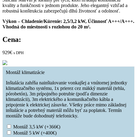
kvality a funkčnosti v jednom produkte. Jeho elegantný vzhľad a
robustná konštrukcia zabezpečujú dlhú životnosť a odolnosť.
Výkon – Chladenie/Kúrenie: 2,5/3,2 kW, Účinnosť A+++/A+++.
Vhodná do miestnosti s rozlohou do 20 m².
Cena:
929
€
s DPH
Montáž klimatizácie
Inštalácia zahŕňa nainštalovanie vonkajšej a vnútornej jednotky
klimatizačného systému, 1x prierez cez mäkký materiál (tehla,
pórobetón), 3m prípojného potrubie (podľa dimenzie
klimatizácii), 3m elektrického a komunikačného kábla a
pripojenie k elektrickej zásuvke. Všetky práce mimo základnej
inštalácie a potrebný materiál môžu byť za poplatok. Termín
montáže bude dohodnutý telefonicky.
Montáž 3,5 kW
(+
366
€
)
Montáž 5 kW
(+
400
€
)