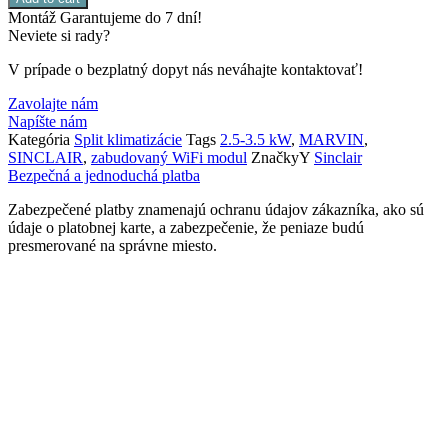
SIH-
Montáž Garantujeme do 7 dní!
09BIMN/SOH-
Neviete si rady?
09BIM
NAVY
V prípade o bezplatný dopyt nás neváhajte kontaktovať!
quantity
Zavolajte nám
Napíšte nám
Kategória
Split klimatizácie
Tags
2.5-3.5 kW
,
MARVIN
,
SINCLAIR
,
zabudovaný WiFi modul
ZnačkyY
Sinclair
Bezpečná a jednoduchá platba
Zabezpečené platby znamenajú ochranu údajov zákazníka, ako sú
údaje o platobnej karte, a zabezpečenie, že peniaze budú
presmerované na správne miesto.