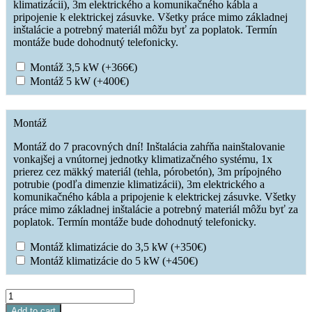
klimatizácii), 3m elektrického a komunikačného kábla a
pripojenie k elektrickej zásuvke. Všetky práce mimo základnej
inštalácie a potrebný materiál môžu byť za poplatok. Termín
montáže bude dohodnutý telefonicky.
Montáž 3,5 kW
(+
366
€
)
Montáž 5 kW
(+
400
€
)
Montáž
Montáž do 7 pracovných dní! Inštalácia zahŕňa nainštalovanie
vonkajšej a vnútornej jednotky klimatizačného systému, 1x
prierez cez mäkký materiál (tehla, pórobetón), 3m prípojného
potrubie (podľa dimenzie klimatizácii), 3m elektrického a
komunikačného kábla a pripojenie k elektrickej zásuvke. Všetky
práce mimo základnej inštalácie a potrebný materiál môžu byť za
poplatok. Termín montáže bude dohodnutý telefonicky.
Montáž klimatizácie do 3,5 kW
(+
350
€
)
Montáž klimatizácie do 5 kW
(+
450
€
)
SINCLAIR
MARVIN
Add to cart