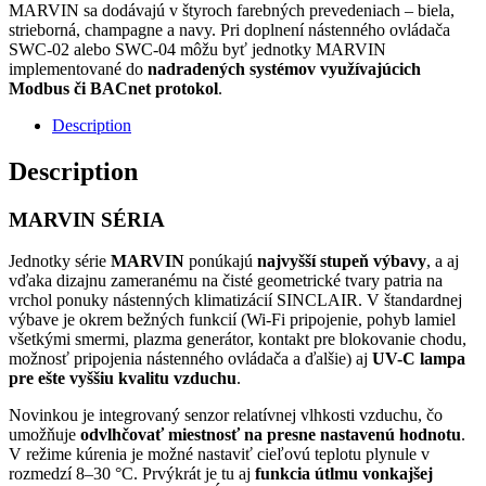
MARVIN sa dodávajú v štyroch farebných prevedeniach – biela,
strieborná, champagne a navy. Pri doplnení nástenného ovládača
SWC-02 alebo SWC-04 môžu byť jednotky MARVIN
implementované do
nadradených systémov využívajúcich
Modbus či BACnet protokol
.
Description
Description
MARVIN SÉRIA
Jednotky série
MARVIN
ponúkajú
najvyšší stupeň výbavy
, a aj
vďaka dizajnu zameranému na čisté geometrické tvary patria na
vrchol ponuky nástenných klimatizácií SINCLAIR. V štandardnej
výbave je okrem bežných funkcií (Wi-Fi pripojenie, pohyb lamiel
všetkými smermi, plazma generátor, kontakt pre blokovanie chodu,
možnosť pripojenia nástenného ovládača a ďalšie) aj
UV-C lampa
pre ešte vyššiu kvalitu vzduchu
.
Novinkou je integrovaný senzor relatívnej vlhkosti vzduchu, čo
umožňuje
odvlhčovať miestnosť na presne nastavenú hodnotu
.
V režime kúrenia je možné nastaviť cieľovú teplotu plynule v
rozmedzí 8–30 °C. Prvýkrát je tu aj
funkcia útlmu vonkajšej