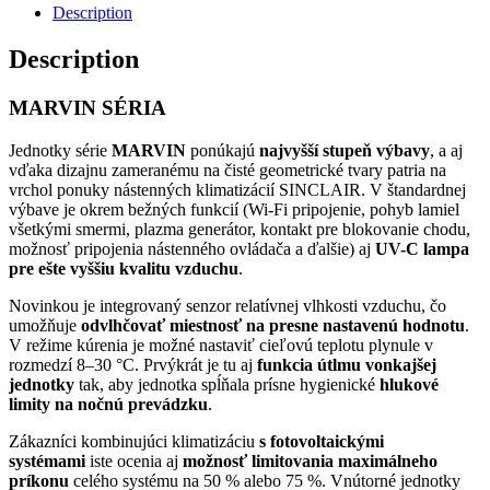
Description
Description
MARVIN SÉRIA
Jednotky série
MARVIN
ponúkajú
najvyšší stupeň výbavy
, a aj
vďaka dizajnu zameranému na čisté geometrické tvary patria na
vrchol ponuky nástenných klimatizácií SINCLAIR. V štandardnej
výbave je okrem bežných funkcií (Wi-Fi pripojenie, pohyb lamiel
všetkými smermi, plazma generátor, kontakt pre blokovanie chodu,
možnosť pripojenia nástenného ovládača a ďalšie) aj
UV-C lampa
pre ešte vyššiu kvalitu vzduchu
.
Novinkou je integrovaný senzor relatívnej vlhkosti vzduchu, čo
umožňuje
odvlhčovať miestnosť na presne nastavenú hodnotu
.
V režime kúrenia je možné nastaviť cieľovú teplotu plynule v
rozmedzí 8–30 °C. Prvýkrát je tu aj
funkcia útlmu vonkajšej
jednotky
tak, aby jednotka spĺňala prísne hygienické
hlukové
limity na nočnú prevádzku
.
Zákazníci kombinujúci klimatizáciu
s fotovoltaickými
systémami
iste ocenia aj
možnosť limitovania maximálneho
príkonu
celého systému na 50 % alebo 75 %. Vnútorné jednotky